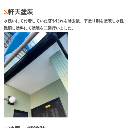
3.
軒天塗装
水洗いにて付着していた苔や汚れを除去後、下塗り剤を塗装し水性
艶消し塗料にて塗装を二回行いました。