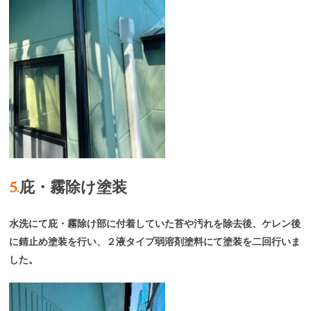
5.
庇・霧除け塗装
水洗にて庇・霧除け部に付着していた苔や汚れを除去後、ケレン後
に錆止め塗装を行い、２液タイプ弱溶剤塗料にて塗装を二回行いま
した。