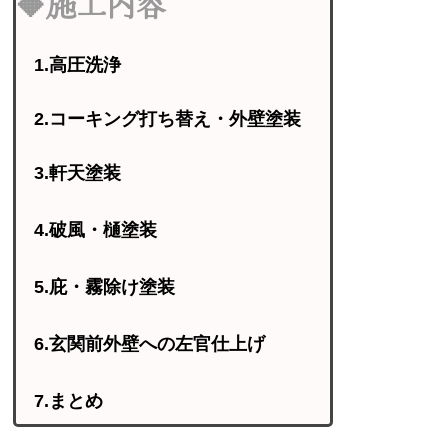
🔶施工内容
1.高圧洗浄
2.コーキング打ち替え・外壁塗装
3.軒天塗装
4.破風・樋塗装
5.庇・霧除け塗装
6.玄関前外壁への左官仕上げ
7.まとめ