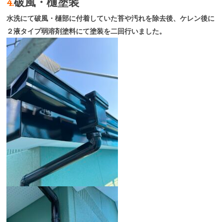
4.
破風・樋
塗装
水洗にて破風・樋部に付着していた苔や汚れを除去後、ケレン後に
２液タイプ弱溶剤塗料にて塗装を二回行いました。