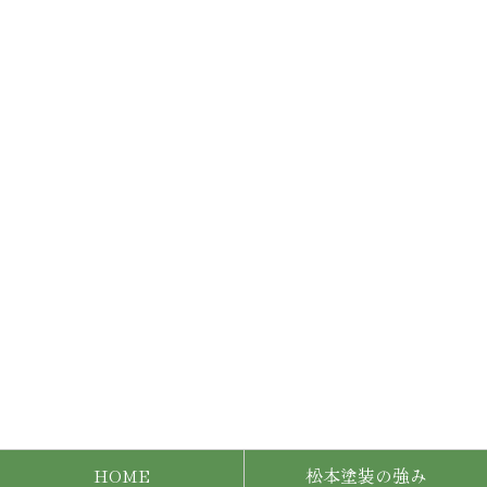
外壁・屋根の点検や
住まいのお困りごとがあれば
お気軽にご相談ください。
HOME
松本塗装の強み