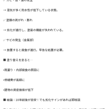
→ 湿気が多く防水性が低下している状態。
✅ 塗膜の剥がれ・膨れ
→ 劣化が進行し、塗装の機能が失われている。
✅ サビの発生（金属部）
→ 放置すると腐食が進行。早急な処置が必要。
■ 塗り替えを怠ると…
•雨漏り・内部腐食の原因に
•修繕費が高額に
•建物の資産価値が低下
■ 結論：10年前後が目安！でも劣化サインがあれば即相談